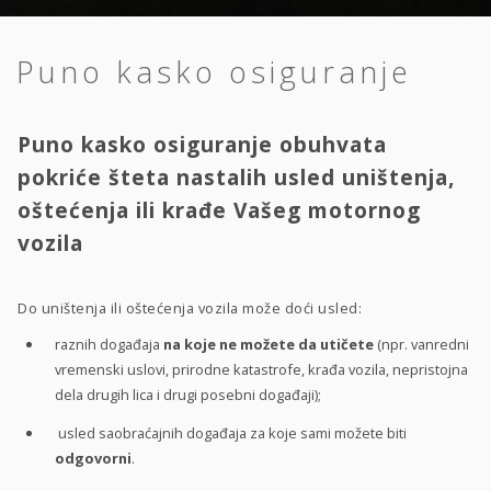
Puno kasko osiguranje
Puno kasko osiguranje obuhvata
pokriće šteta nastalih usled uništenja,
oštećenja ili krađe Vašeg motornog
vozila
Do uništenja ili oštećenja vozila može doći usled:
raznih događaja
na koje ne možete da utičete
(npr. vanredni
vremenski uslovi, prirodne katastrofe, krađa vozila, nepristojna
dela drugih lica i drugi posebni događaji);
usled saobraćajnih događaja za koje sami možete biti
odgovorni
.