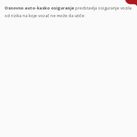
Osnovno auto-kasko osiguranje
predstavlja osiguranje vozila
od rizika na koje vozač ne može da utiče:
u saobraćaju ili mirovanju
: saobraćajne nezgode - prevrnuće,
sudar, udar, skliznuće, survavanje u provaliju i slično, pad ili udar
nekog predmeta, poplave, bujice ili visoke vode, požar, oluja,
grom, grad, snežna lavina;
prouzrokovanih akcijom trećih lica
: zlonamerni postupci ili
obest trećih lica, manifestacije i demonstracije;
prouzrokovanih specijalnim događajima
: pad vazdušne
letilice ili njenih delova, pružanje pomoći trećim licima, namernog
oštećenja osigurane stvari u cilju sprečavanja veće štete na
stvarima ili ljudima.
Doplatom
uz
osnovno kasko osiguranje vozila
možete
osigurati:
reklamne i druge natpise, prtljag, putne kolekcije, uzorke robe,
alata, dodatnu opremu, uređaje i slično.