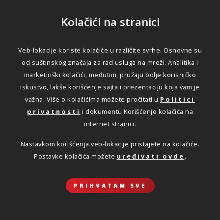
Kolačići na stranici
Veb-lokacije koriste kolačiće u različite svrhe. Osnovne su
od suštinskog značaja za rad usluga na mreži. Analitika i
marketinški kolačići, međutim, pružaju bolje korisničko
iskustvo, lakše korišćenje sajta i prezentaciju koja vam je
važna. Više o kolačićima možete pročitati u
Politici
privatnosti
i dokumentu Korišćenje kolačića na
internet stranici.
Nastavkom korišćenja veb-lokacije pristajete na kolačiće.
Postavke kolačića možete
uređivati ovde
.
PRIHVATAM SVE