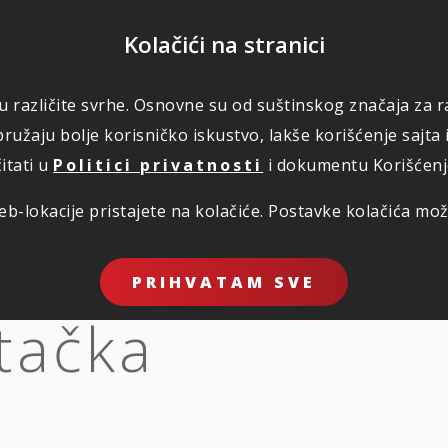
POMOĆ
Kolačići na stranici
 u različite svrhe. Osnovne su od suštinskog značaja za ra
RI
ŠTETE
KORISNO
O NAMA
PLATI
ružaju bolje korisničko iskustvo, lakše korišćenje sajta 
itati u
Politici privatnosti
i dokumentu Korišćenje 
b-lokacije pristajete na kolačiće. Postavke kolačića mo
PRIHVATAM SVE
tačka