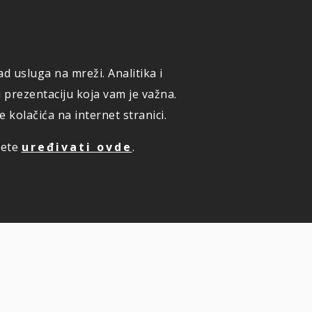
ONLINE PRIJAVA ŠTETE
KUPI ONLINE OSIGURANJE
d usluga na mreži. Analitika i
TE PREMIJU ONLINE
ZAKAZIVANJE PREGLEDA
i prezentaciju koja vam je važna.
kolačića na internet stranici.
žete
uređivati ovde
.