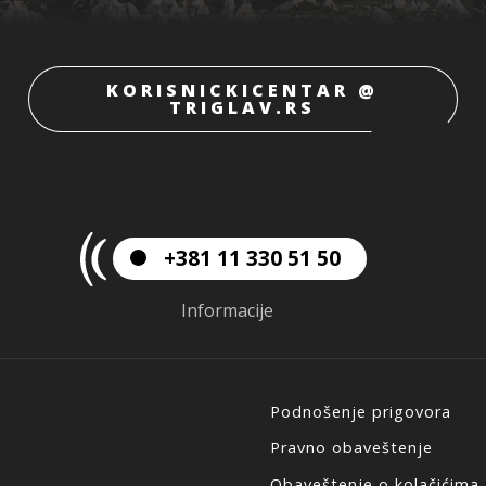
KORISNICKICENTAR @
TRIGLAV.RS
+381 11 330 51 50
Informacije
Podnošenje prigovora
Pravno obaveštenje
Obaveštenje o kolačićima