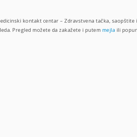
dicinski kontakt centar – Zdravstvena tačka, saopštite 
leda. Pregled možete da zakažete i putem
mejla
ili popu