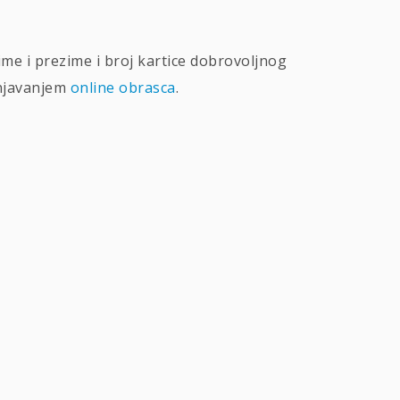
ime i prezime i broj kartice dobrovoljnog
njavanjem
online obrasca
.