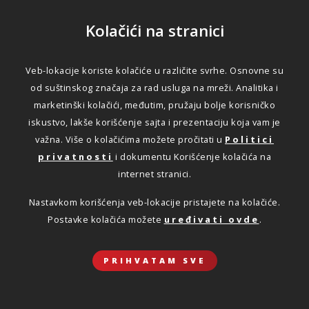
Kolačići na stranici
Veb-lokacije koriste kolačiće u različite svrhe. Osnovne su
od suštinskog značaja za rad usluga na mreži. Analitika i
marketinški kolačići, međutim, pružaju bolje korisničko
iskustvo, lakše korišćenje sajta i prezentaciju koja vam je
važna. Više o kolačićima možete pročitati u
Politici
privatnosti
i dokumentu Korišćenje kolačića na
internet stranici.
Nastavkom korišćenja veb-lokacije pristajete na kolačiće.
Postavke kolačića možete
uređivati ovde
.
PRIHVATAM SVE