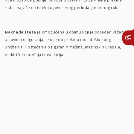
rada i najviše do isteka ugovorenog perioda garantnog roka.
Naknada štete
je omogućena u obimu koji je određen važećim
uslovima osiguranja, ako je do prekida rada došlo zbog
uništenja ili oštećenja osiguranih mašina, mašinskih uređaja,
električnih uređaja i instalacija.
PIŠITE NAM
011 3305 150