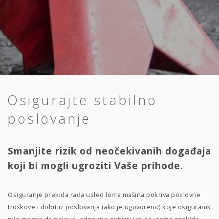
Osigurajte stabilno
poslovanje
Smanjite rizik od neočekivanih događaja
koji bi mogli ugroziti Vaše prihode.
Osiguranje prekida rada usled loma mašina pokriva poslovne
troškove i dobit iz poslovanja (ako je ugovoreno) koje osiguranik
nije mogao da pokrije, odnosno ostvari i to za vreme prekida