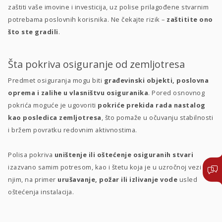
zaštiti vaše imovine i investicija, uz polise prilagođene stvarnim
potrebama poslovnih korisnika. Ne čekajte rizik –
zaštitite ono
što ste gradili
.
Šta pokriva osiguranje od zemljotresa
Predmet osiguranja mogu biti
građevinski objekti, poslovna
oprema i zalihe u vlasništvu osiguranika
. Pored osnovnog
pokrića moguće je ugovoriti
pokriće prekida rada nastalog
kao posledica zemljotresa
, što pomaže u očuvanju stabilnosti
i bržem povratku redovnim aktivnostima.
Polisa pokriva
uništenje ili oštećenje osiguranih stvari
izazvano samim potresom, kao i štetu koja je u uzročnoj vezi sa
njim, na primer
urušavanje, požar ili izlivanje vode
usled
oštećenja instalacija.