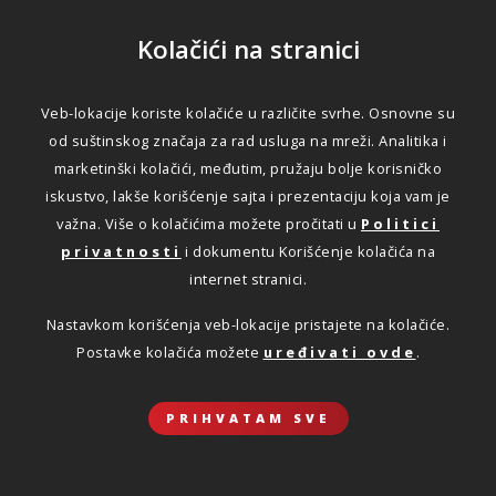
Kolačići na stranici
Veb-lokacije koriste kolačiće u različite svrhe. Osnovne su
od suštinskog značaja za rad usluga na mreži. Analitika i
marketinški kolačići, međutim, pružaju bolje korisničko
iskustvo, lakše korišćenje sajta i prezentaciju koja vam je
važna. Više o kolačićima možete pročitati u
Politici
privatnosti
i dokumentu Korišćenje kolačića na
internet stranici.
Nastavkom korišćenja veb-lokacije pristajete na kolačiće.
Postavke kolačića možete
uređivati ovde
.
PRIHVATAM SVE