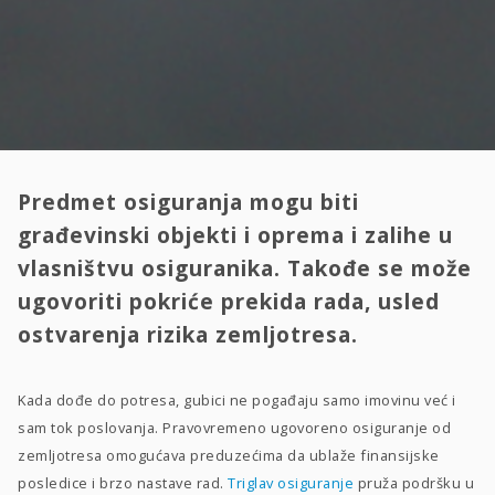
Predmet osiguranja mogu biti
građevinski objekti i oprema i zalihe u
vlasništvu osiguranika. Takođe se može
ugovoriti pokriće prekida rada, usled
ostvarenja rizika zemljotresa.
Kada dođe do potresa, gubici ne pogađaju samo imovinu već i
sam tok poslovanja. Pravovremeno ugovoreno osiguranje od
zemljotresa omogućava preduzećima da ublaže finansijske
posledice i brzo nastave rad.
Triglav osiguranje
pruža podršku u