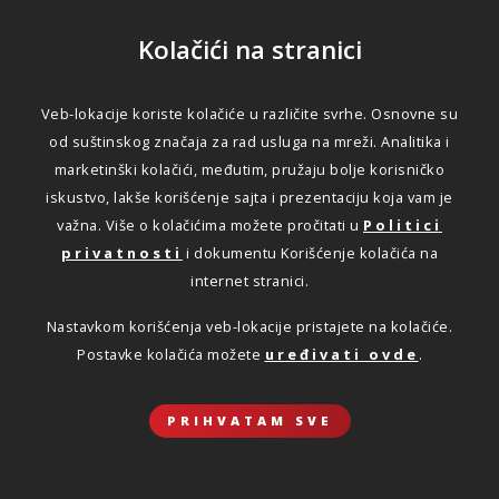
Kolačići na stranici
Veb-lokacije koriste kolačiće u različite svrhe. Osnovne su
od suštinskog značaja za rad usluga na mreži. Analitika i
marketinški kolačići, međutim, pružaju bolje korisničko
iskustvo, lakše korišćenje sajta i prezentaciju koja vam je
važna. Više o kolačićima možete pročitati u
Politici
privatnosti
i dokumentu Korišćenje kolačića na
internet stranici.
Nastavkom korišćenja veb-lokacije pristajete na kolačiće.
Postavke kolačića možete
uređivati ovde
.
PRIHVATAM SVE