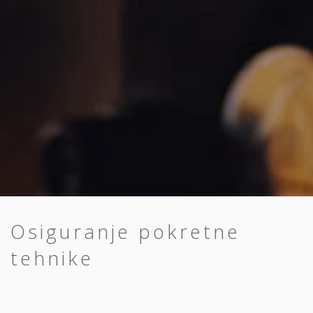
Osiguranje pokretne
tehnike