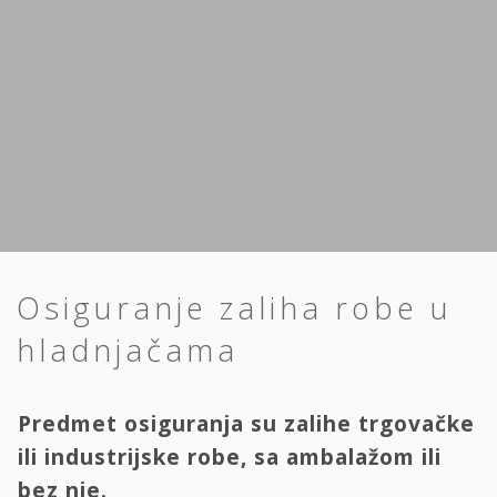
Osiguranje zaliha robe u
hladnjačama
Predmet osiguranja su zalihe trgovačke
ili industrijske robe, sa ambalažom ili
bez nje.