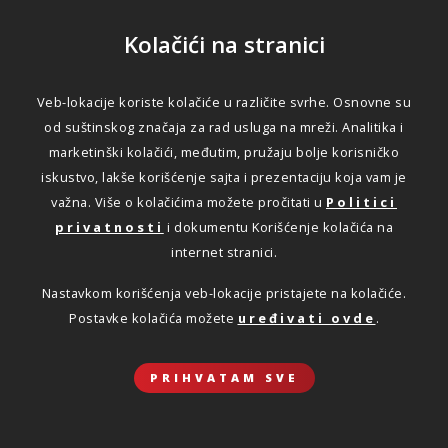
Kolačići na stranici
Veb-lokacije koriste kolačiće u različite svrhe. Osnovne su
od suštinskog značaja za rad usluga na mreži. Analitika i
marketinški kolačići, međutim, pružaju bolje korisničko
iskustvo, lakše korišćenje sajta i prezentaciju koja vam je
važna. Više o kolačićima možete pročitati u
Politici
privatnosti
i dokumentu Korišćenje kolačića na
internet stranici.
Nastavkom korišćenja veb-lokacije pristajete na kolačiće.
Postavke kolačića možete
uređivati ovde
.
PRIHVATAM SVE