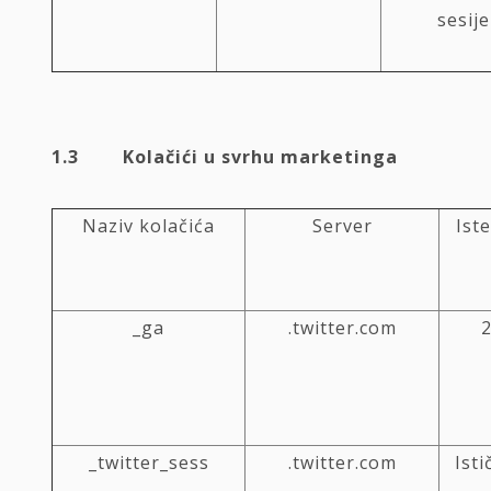
sesije
1.3 Kolačići u svrhu marketinga
Naziv kolačića
Server
Ist
_ga
.twitter.com
_twitter_sess
.twitter.com
Isti