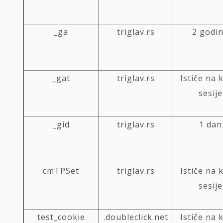
_ga
triglav.rs
2 godi
_gat
triglav.rs
Ističe na 
sesije
_gid
triglav.rs
1 dan
cmTPSet
triglav.rs
Ističe na 
sesije
test_cookie
.doubleclick.net
Ističe na 