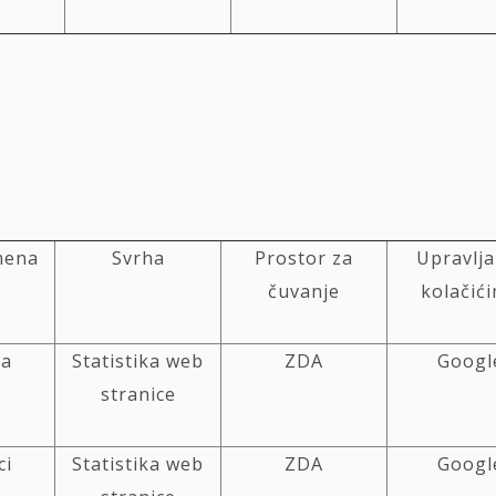
mena
Svrha
Prostor za
Upravlja
čuvanje
kolačić
na
Statistika web
ZDA
Googl
stranice
ci
Statistika web
ZDA
Googl