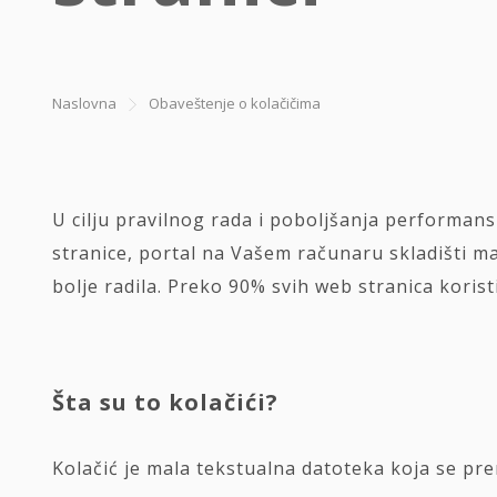
Naslovna
Obaveštenje o kolačičima
U cilju pravilnog rada i poboljšanja performans
stranice, portal na Vašem računaru skladišti ma
bolje radila. Preko 90% svih web stranica koris
Šta su to kolačići?
Kolačić je mala tekstualna datoteka koja se pre