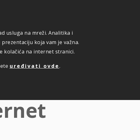
ONLINE PRIJAVA ŠTETE
KUPI ONLINE OSIGURANJE
d usluga na mreži. Analitika i
TE PREMIJU ONLINE
ZAKAZIVANJE PREGLEDA
i prezentaciju koja vam je važna.
kolačića na internet stranici.
žete
uređivati ovde
.
ernet