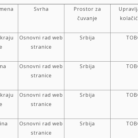
emena
Svrha
Prostor za
Upravlj
čuvanje
kolači
 kraju
Osnovni rad web
Srbija
TOB
e
stranice
ina
Osnovni rad web
Srbija
TOB
stranice
 kraju
Osnovni rad web
Srbija
TOB
e
stranice
ina
Osnovni rad web
Srbija
TOB
stranice