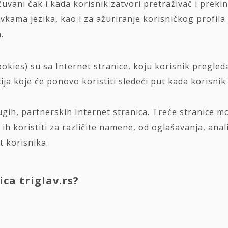
uvani čak i kada korisnik zatvori pretraživač i prekin
tavkama jezika, kao i za ažuriranje korisničkog profil
.
ookies) su sa Internet stranice, koju korisnik pregleda
ija koje će ponovo koristiti sledeći put kada korisnik 
ugih, partnerskih Internet stranica. Treće stranice m
o ih koristiti za različite namene, od oglašavanja, ana
t korisnika.
ca triglav.rs?