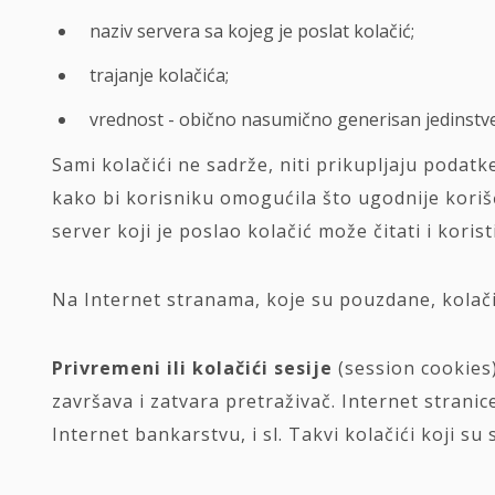
naziv servera sa kojeg je poslat kolačić;
trajanje kolačića;
vrednost - obično nasumično generisan jedinstve
Sami kolačići ne sadrže, niti prikupljaju podat
kako bi korisniku omogućila što ugodnije koriš
server koji je poslao kolačić može čitati i koristi
Na Internet stranama, koje su pouzdane, kolači
Privremeni ili kolačići sesije
(session cookies
završava i zatvara pretraživač. Internet strani
Internet bankarstvu, i sl. Takvi kolačići koji s