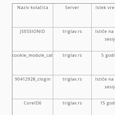
Naziv kolačića
Server
Istek vr
JSESSIONID
triglav.rs
Ističe na
sesij
cookie_module_cat
triglav.rs
5 god
90412928_clogin
triglav.rs
Ističe na
sesij
CoreID6
triglav.rs
15 god