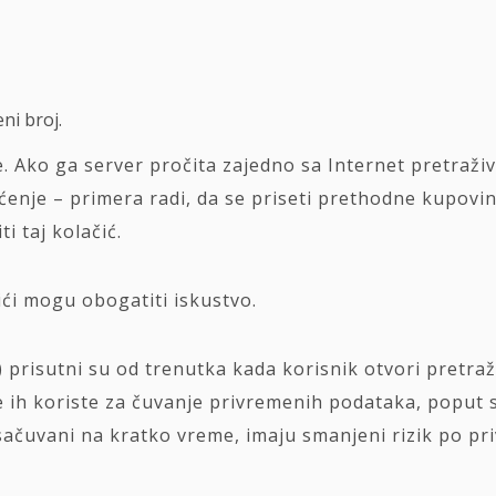
ni broj.
ke. Ako ga server pročita zajedno sa Internet pretraži
ćenje – primera radi, da se priseti prethodne kupovi
ti taj kolačić.
ći mogu obogatiti iskustvo.
) prisutni su od trenutka kada korisnik otvori pretra
ce ih koriste za čuvanje privremenih podataka, poput 
u sačuvani na kratko vreme, imaju smanjeni rizik po pr