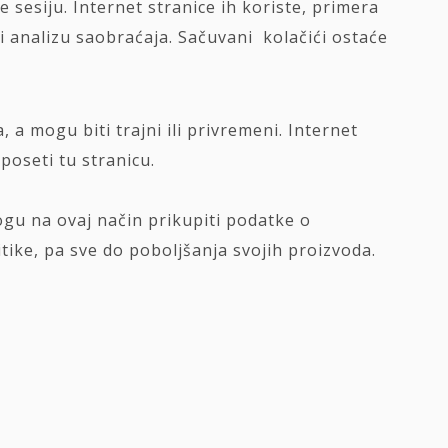
e sesiju. Internet stranice ih koriste, primera
a i analizu saobraćaja. Sačuvani kolačići ostaće
, a mogu biti trajni ili privremeni. Internet
poseti tu stranicu.
ogu na ovaj način prikupiti podatke o
litike, pa sve do poboljšanja svojih proizvoda.