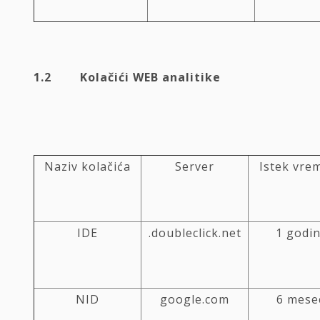
1.2 Kolačići WEB analitike
Naziv kolačića
Server
Istek vre
IDE
.doubleclick.net
1 godi
NID
google.com
6 mese