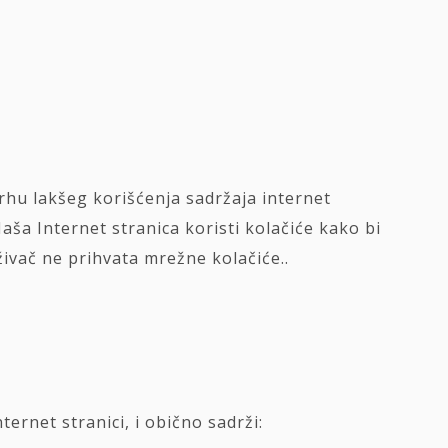
vrhu lakšeg korišćenja sadržaja internet
aša Internet stranica koristi kolačiće kako bi
živač ne prihvata mrežne kolačiće..
ernet stranici, i obično sadrži: