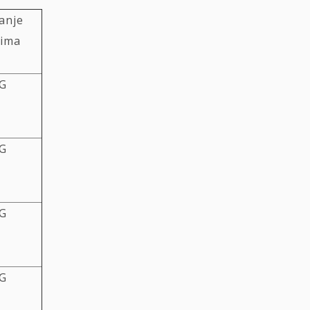
anje
ćima
G
G
G
G