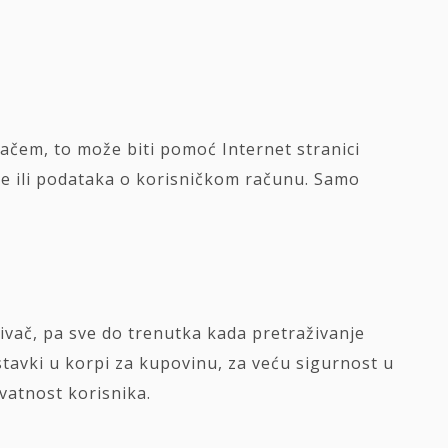
vačem, to može biti pomoć Internet stranici
ne ili podataka o korisničkom računu. Samo
živač, pa sve do trenutka kada pretraživanje
stavki u korpi za kupovinu, za veću sigurnost u
ivatnost korisnika.