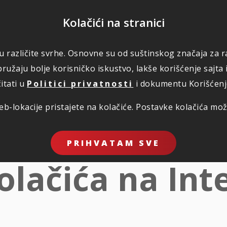
POMOĆ
Kolačići na stranici
 u različite svrhe. Osnovne su od suštinskog značaja za ra
RI
ŠTETE
KORISNO
O NAMA
PLATI
ružaju bolje korisničko iskustvo, lakše korišćenje sajta 
itati u
Politici privatnosti
i dokumentu Korišćenje 
b-lokacije pristajete na kolačiće. Postavke kolačića mo
PRIHVATAM SVE
olačića na Int