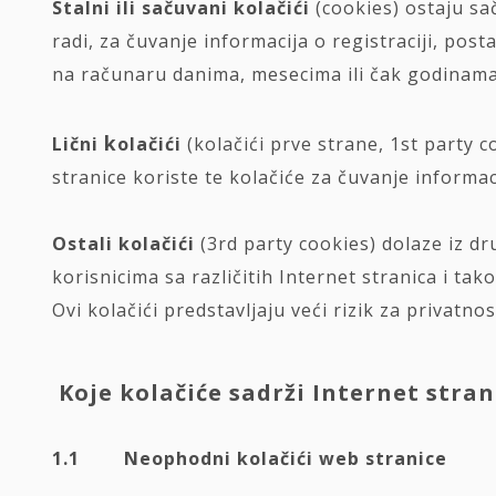
Stalni ili sačuvani kolačići
(cookies) ostaju sač
radi, za čuvanje informacija o registraciji, pos
na računaru danima, mesecima ili čak godinama
k
Lični
olačići
(kolačići prve strane, 1st party c
stranice koriste te kolačiće za čuvanje informac
Ostali kolačići
(3rd party cookies) dolaze iz dr
korisnicima sa različitih Internet stranica i tak
Ovi kolačići predstavljaju veći rizik za privatnos
Koje kolačiće sadrži Internet strani
1.1 Neophodni kolačići web stranice