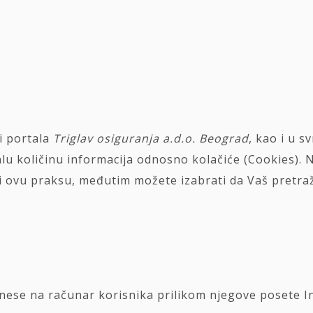
i portala
Triglav osiguranja a.d.o. Beograd
, kao i u s
lu količinu informacija odnosno kolačiće (Cookies). N
ti ovu praksu, međutim možete izabrati da Vaš pretra
nese na računar korisnika prilikom njegove posete Int