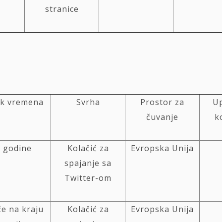
stranice
ek vremena
Svrha
Prostor za
Up
čuvanje
k
2 godine
Kolačić za
Evropska Unija
spajanje sa
Twitter-om
če na kraju
Kolačić za
Evropska Unija