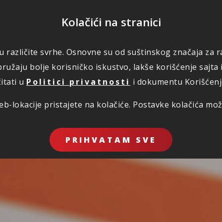
POMOĆ
Kolačići na stranici
 u različite svrhe. Osnovne su od suštinskog značaja za ra
RI OSIGURANJA
ŠTETE
KORISNO
O NAMA
ružaju bolje korisničko iskustvo, lakše korišćenje sajta 
itati u
Politici privatnosti
i dokumentu Korišćenje 
b-lokacije pristajete na kolačiće. Postavke kolačića mo
PRIHVATAM SVE