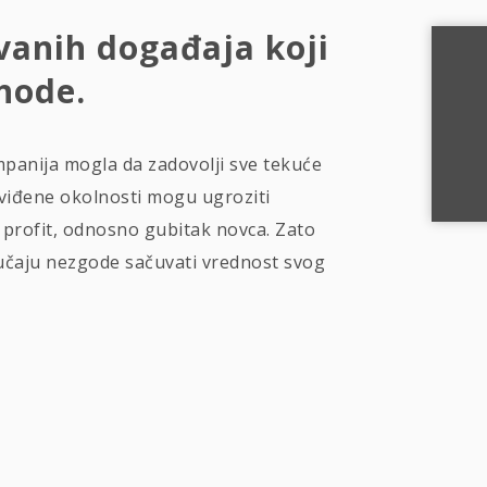
vanih događaja koji
ihode.
anija mogla da zadovolji sve tekuće
edviđene okolnosti mogu ugroziti
a profit, odnosno gubitak novca. Zato
lučaju nezgode sačuvati vrednost svog
 RADA USLED POŽARA