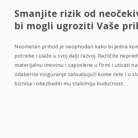
Smanjite rizik od neočeki
bi mogli ugroziti Vaše pr
Neometan prihod je neophodan kako bi jedna komp
potrebe i ulaže u svoj dalji razvoj. Različite nepr
materijalnu imovinu i zaposlene u firmi i uticati n
odaberite osiguranje zahvaljujući kome ćete i u s
biznisa i obezbediti mu stabilniju budućnost.
OSIGURANJE PREKIDA