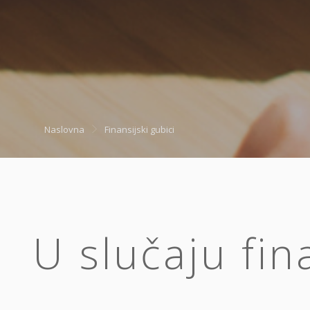
Naslovna
Finansijski gubici
U slučaju fin