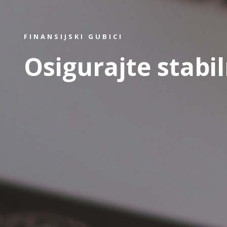
FINANSIJSKI GUBICI
Osigurajte stabi