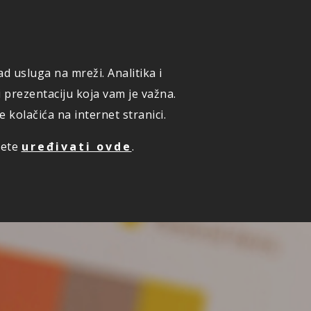
ONLINE PRIJAVA ŠTETE
KUPI ONLINE OSIGURANJE
d usluga na mreži. Analitika i
ZAKAZIVANJE PREGLEDA
i prezentaciju koja vam je važna.
kolačića na internet stranici.
žete
uređivati ovde
.