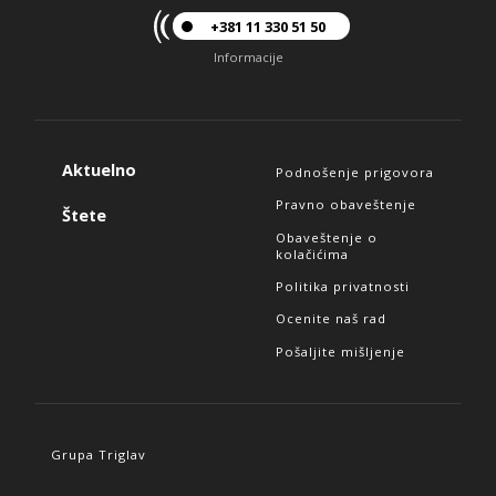
+381 11 330 51 50
Informacije
Aktuelno
Podnošenje prigovora
Pravno obaveštenje
Štete
Obaveštenje o
kolačićima
Politika privatnosti
Ocenite naš rad
Pošaljite mišljenje
Grupa Triglav