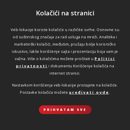
Kolačići na stranici
Veb-lokacije koriste kolačiće u različite svrhe. Osnovne su
Aktuelno
od suštinskog značaja za rad usluga na mreži. Analitika i
marketinški kolačići, međutim, pružaju bolje korisničko
iskustvo, lakše korišćenje sajta i prezentaciju koja vam je
važna. Više o kolačićima možete pročitati u
Politici
privatnosti
i dokumentu Korišćenje kolačića na
internet stranici.
DRAJV – do 25 % popusta na
Nastavkom korišćenja veb-lokacije pristajete na kolačiće.
avtomobilska zavarovanja
Postavke kolačića možete
uređivati ovde
.
PRIHVATAM SVE