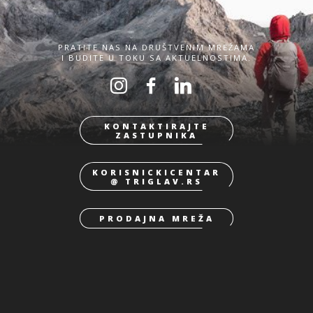
PRATITE NAS NA DRUŠTVENIM MREŽAMA
I BUDITE U TOKU SA AKTUELNOSTIMA.
KONTAKTIRAJTE
ZASTUPNIKA
KORISNICKICENTAR
@ TRIGLAV.RS
PRODAJNA MREŽA