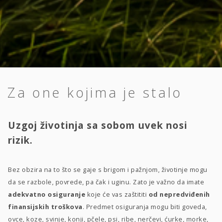
Za one kojima je stalo
Uzgoj životinja sa sobom uvek nosi
rizik.
Bez obzira na to što se gaje s brigom i pažnjom, životinje mogu
da se razbole, povrede, pa čak i uginu. Zato je važno da imate
adekvatno osiguranje
koje će vas zaštititi
od nepredviđenih
finansijskih troškova
. Predmet osiguranja mogu biti goveda,
ovce, koze, svinje, konji, pčele, psi, ribe, nerčevi, ćurke, morke,