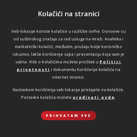
Kolačići na stranici
Veb-lokacije koriste kolačiće u različite svrhe. Osnovne su
od suštinskog značaja za rad usluga na mreži. Analitika i
marketinški kolačići, međutim, pružaju bolje korisničko
iskustvo, lakše korišćenje sajta i prezentaciju koja vam je
važna. Više o kolačićima možete pročitati u
Politici
privatnosti
i dokumentu Korišćenje kolačića na
internet stranici.
Nastavkom korišćenja veb-lokacije pristajete na kolačiće.
Postavke kolačića možete
uređivati ovde
.
PRIHVATAM SVE