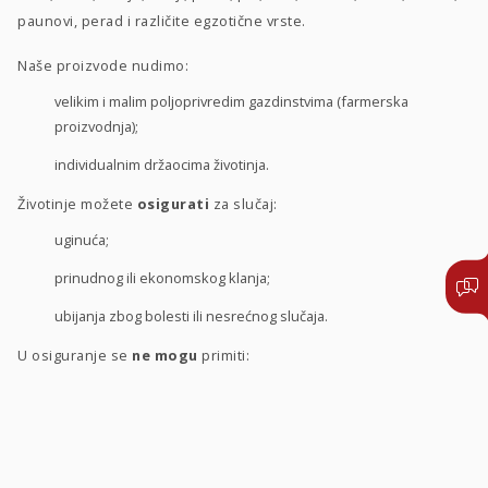
paunovi, perad i različite egzotične vrste.
Naše proizvode nudimo:
velikim i malim poljoprivredim gazdinstvima (farmerska
proizvodnja);
individualnim držaocima životinja.
Životinje možete
osigurati
za slučaj:
uginuća;
prinudnog ili ekonomskog klanja;
ubijanja zbog bolesti ili nesrećnog slučaja.
U osiguranje se
ne mogu
primiti:
obolele životinje ili životinje sumnjive na bolesti;
iscrpljene, zakržljale, slepe i životinje u lošoj kondiciji;
životinje koje se drže pod lošim zoohigijenskim uslovima.