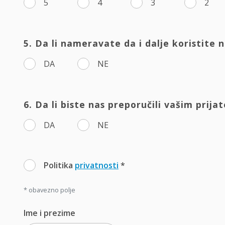
5
4
3
2
5. Da li nameravate da i dalje koristite 
DA
NE
6. Da li biste nas preporučili vašim prija
DA
NE
Politika
privatnosti
*
* obavezno polje
Ime i prezime