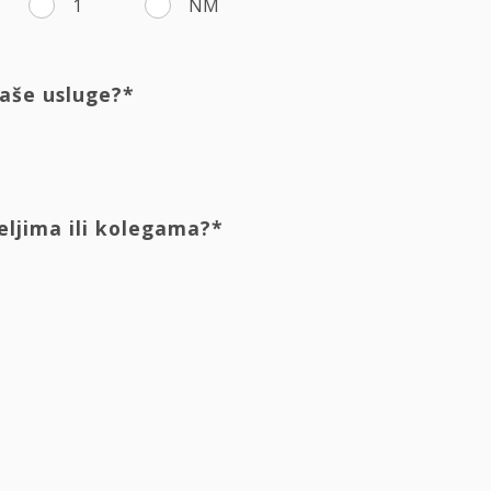
1
NM
naše usluge?*
teljima ili kolegama?*