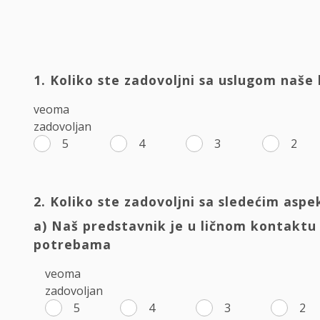
1. Koliko ste zadovoljni sa uslugom naše
veoma
zadovoljan
5
4
3
2
2. Koliko ste zadovoljni sa sledećim asp
a) Naš predstavnik je u ličnom kontaktu
potrebama
veoma
zadovoljan
5
4
3
2