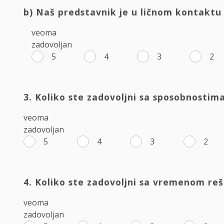
b) Naš predstavnik je u ličnom kontaktu 
veoma
zadovoljan
5
4
3
2
3. Koliko ste zadovoljni sa sposobnosti
veoma
zadovoljan
5
4
3
2
4. Koliko ste zadovoljni sa vremenom re
veoma
zadovoljan