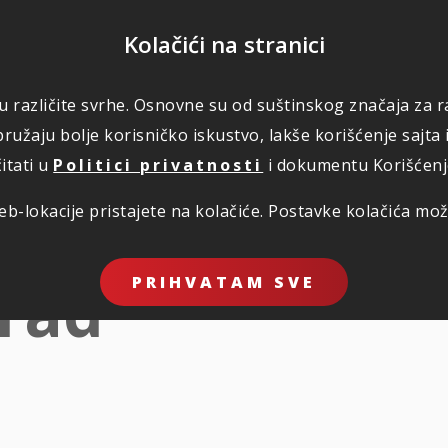
POMOĆ
Kolačići na stranici
 u različite svrhe. Osnovne su od suštinskog značaja za ra
RI
ŠTETE
KORISNO
O NAMA
PLATI
ružaju bolje korisničko iskustvo, lakše korišćenje sajta 
itati u
Politici privatnosti
i dokumentu Korišćenje 
b-lokacije pristajete na kolačiće. Postavke kolačića mo
 rad
PRIHVATAM SVE