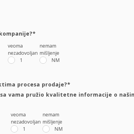
 kompanije?*
veoma
nemam
nezadovoljan
mišljenje
1
NM
ektima procesa prodaje?*
 sa vama pružio kvalitetne informacije o naš
veoma
nemam
nezadovoljan
mišljenje
1
NM