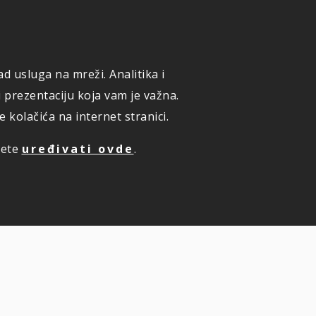
ONLINE PRIJAVA ŠTETE
KUPI ONLINE OSIGURANJE
d usluga na mreži. Analitika i
TE PREMIJU ONLINE
ZAKAZIVANJE PREGLEDA
i prezentaciju koja vam je važna.
kolačića na internet stranici.
žete
uređivati ovde
.