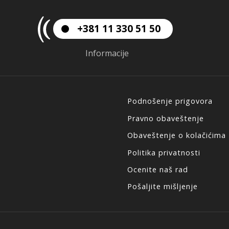
+381 11 330 51 50
Informacije
Podnošenje prigovora
Pravno obaveštenje
Obaveštenje o kolačićima
Politika privatnosti
Ocenite naš rad
Pošaljite mišljenje