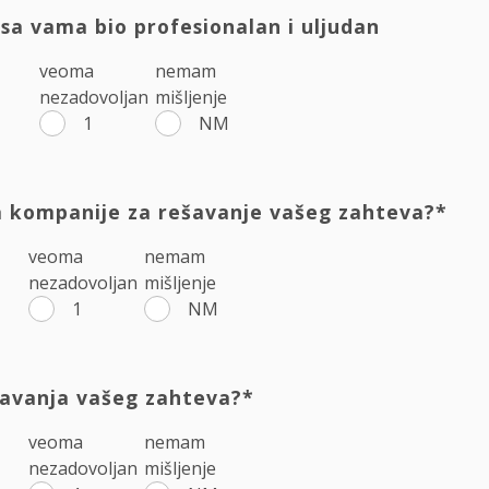
sa vama bio profesionalan i uljudan
veoma
nemam
nezadovoljan
mišljenje
1
NM
ma kompanije za rešavanje vašeg zahteva?*
veoma
nemam
nezadovoljan
mišljenje
1
NM
šavanja vašeg zahteva?*
veoma
nemam
nezadovoljan
mišljenje