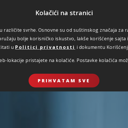
POMOĆ
Kolačići na stranici
 u različite svrhe. Osnovne su od suštinskog značaja za ra
RI OSIGURANJA
ŠTETE
KORISNO
O NAMA
ružaju bolje korisničko iskustvo, lakše korišćenje sajta 
itati u
Politici privatnosti
i dokumentu Korišćenje 
b-lokacije pristajete na kolačiće. Postavke kolačića mo
PRIHVATAM SVE