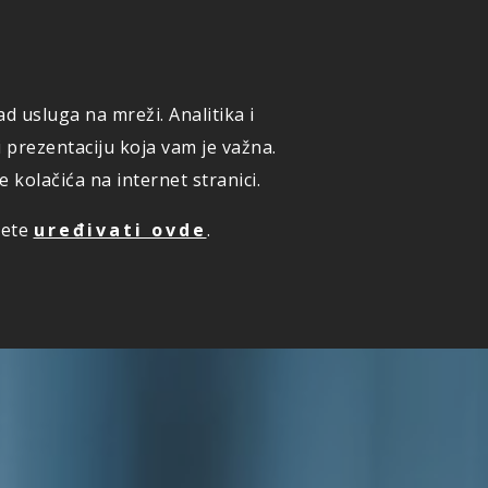
ONLINE PRIJAVA ŠTETE
KUPI ONLINE OSIGURANJE
d usluga na mreži. Analitika i
ZAKAZIVANJE PREGLEDA
i prezentaciju koja vam je važna.
kolačića na internet stranici.
žete
uređivati ovde
.