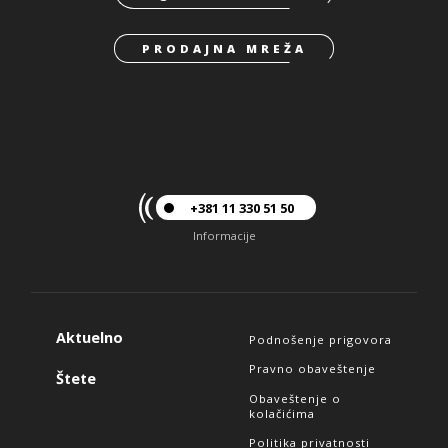
PRODAJNA MREŽA
+381 11 330 51 50
Informacije
Aktuelno
Podnošenje prigovora
Pravno obaveštenje
Štete
Obaveštenje o
kolačićima
Politika privatnosti