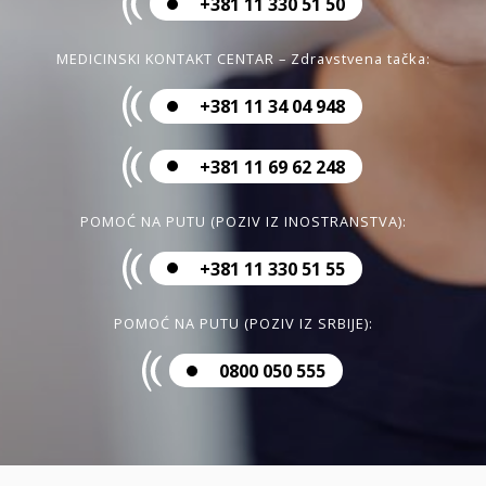
+381 11 330 51 50
MEDICINSKI KONTAKT CENTAR – Zdravstvena tačka:
+381 11 34 04 948
+381 11 69 62 248
POMOĆ NA PUTU (POZIV IZ INOSTRANSTVA):
+381 11 330 51 55
POMOĆ NA PUTU (POZIV IZ SRBIJE):
0800 050 555