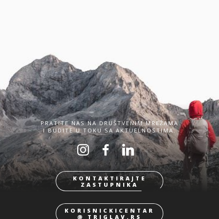
PRATITE NAS NA DRUŠTVENIM MREŽAMA
I BUDITE U TOKU SA AKTUELNOSTIMA.
KONTAKTIRAJTE
ZASTUPNIKA
KORISNICKICENTAR
@ TRIGLAV.RS