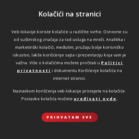
Kolačići na stranici
Veb-lokacije koriste kolačiće u različite svrhe. Osnovne su
od suštinskog značaja za rad usluga na mreži. Analitika i
marketinški kolačići, međutim, pružaju bolje korisničko
iskustvo, lakše korišćenje sajta i prezentaciju koja vam je
Za sve što vam je važno.
važna. Više o kolačićima možete pročitati u
Politici
privatnosti
i dokumentu Korišćenje kolačića na
internet stranici.
OSIGURANJE AUTOMOBILA
Nastavkom korišćenja veb-lokacije pristajete na kolačiće.
Saznajte više o svim osiguranjima
Postavke kolačića možete
uređivati ovde
.
vozila
DETALJNIJE
PRIHVATAM SVE
OSIGURAJTE SVOJ DOM