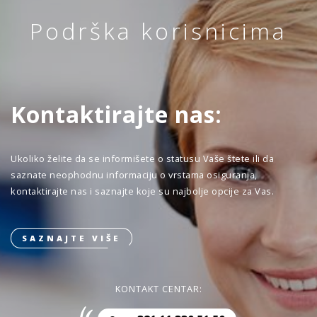
Podrška korisnicima
Kontaktirajte nas:
Ukoliko želite da se informišete o statusu Vaše štete ili da
saznate neophodnu informaciju o vrstama osiguranja,
kontaktirajte nas i saznajte koje su najbolje opcije za Vas.
SAZNAJTE VIŠE
KONTAKT CENTAR: