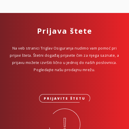
Prijava štete
Na veb stranici Triglav Osiguranja nudimo vam pomoć pri
prijavi šteta. Štetni događaj prijavite čim za njega saznate, a
prijavu možete izvršiti lično u jednoj do naših poslovnica.
Pogledajte našu prodajnu mrežu.
PRIJAVITE ŠTETU