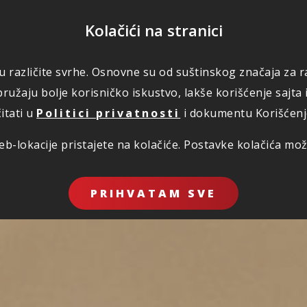
POMOĆ
Kolačići na stranici
 u različite svrhe. Osnovne su od suštinskog značaja za ra
RI
ŠTETE
KORISNO
O NAMA
PLATI
ružaju bolje korisničko iskustvo, lakše korišćenje sajta 
itati u
Politici privatnosti
i dokumentu Korišćenje 
b-lokacije pristajete na kolačiće. Postavke kolačića mo
PRIHVATAM SVE