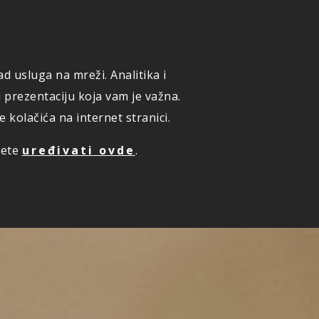
ONLINE PRIJAVA ŠTETE
KUPI ONLINE OSIGURANJE
d usluga na mreži. Analitika i
TE PREMIJU ONLINE
ZAKAZIVANJE PREGLEDA
i prezentaciju koja vam je važna.
kolačića na internet stranici.
žete
uređivati ovde
.