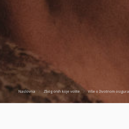
Naslovna
Zbog onih koje volite
Više o životnom osigur