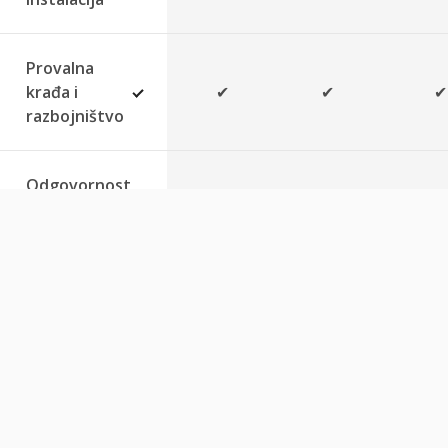
Provalna
krađa i
✔
✔
✔
razbojništvo
Odgovornost
prema trećim
✔
✔
✔
licima
Lom stakla na
sanitarijama,
tuš-kabinama,
✔
✔
✔
vratima i
prozorima
doma