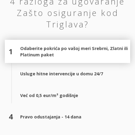
4 razloga za ugovaranje
Zašto osiguranje kod
Triglava?
Odaberite pokrića po vašoj meri Srebrni, Zlatni ili
1
Platinum paket
Usluge hitne intervencije u domu 24/7
Već od 0,5 eur/m² godišnje
4
Pravo odustajanja - 14 dana