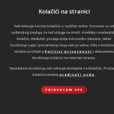
Kolačići na stranici
Veb-lokacije koriste kolačiće u različite svrhe. Osnovne su o
suštinskog značaja za rad usluga na mreži. Analitika i marketinš
kolačići, međutim, pružaju bolje korisničko iskustvo, lakše
korišćenje sajta i prezentaciju koja vam je važna. Više o kolačić
možete pročitati u
Politici privatnosti
i dokumentu
Korišćenje kolačića na internet stranici.
Nastavkom korišćenja veb-lokacije pristajete na kolačiće. Posta
kolačića možete
uređivati ovde
.
PRIHVATAM SVE