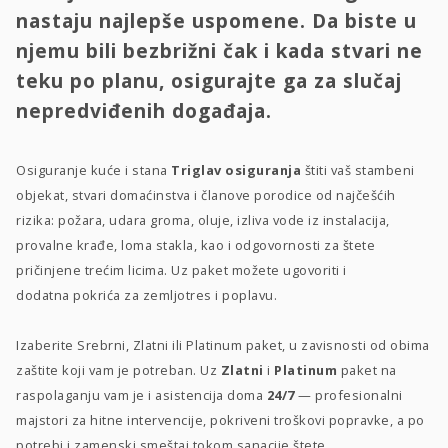
nastaju najlepše uspomene. Da biste u
njemu bili bezbrižni čak i kada stvari ne
teku po planu, osigurajte ga za slučaj
nepredviđenih događaja.
Osiguranje kuće i stana
Triglav osiguranja
štiti vaš stambeni
objekat, stvari domaćinstva i članove porodice od najčešćih
rizika: požara, udara groma, oluje, izliva vode iz instalacija,
provalne krađe, loma stakla, kao i odgovornosti za štete
pričinjene trećim licima. Uz paket možete ugovoriti i
dodatna pokrića za zemljotres i poplavu.
Izaberite Srebrni, Zlatni ili Platinum paket, u zavisnosti od obima
zaštite koji vam je potreban. Uz
Zlatni
i
Platinum
paket na
raspolaganju vam je i asistencija doma
24/7
— profesionalni
majstori za hitne intervencije, pokriveni troškovi popravke, a po
potrebi i zamenski smeštaj tokom sanacije štete.