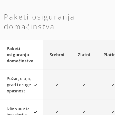
Paketi osiguranja
domaćinstva
Paketi
osiguranja
Srebrni
Zlatni
Plat
domaćinstva
Požar, oluja,
grad i druge
✔
✔
✔
opasnosti
Izliv vode iz
✔
✔
✔
instalacija