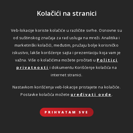
Kolačići na stranici
Veb-lokacije koriste kolačiće u različite svrhe. Osnovne su
od suštinskog značaja za rad usluga na mreži. Analitika i
marketinški kolačići, međutim, pružaju bolje korisničko
iskustvo, lakše korišćenje sajta i prezentaciju koja vam je
važna. Više o kolačićima možete pročitati u
Politici
privatnosti
i dokumentu Korišćenje kolačića na
internet stranici.
Nastavkom korišćenja veb-lokacije pristajete na kolačiće.
Postavke kolačića možete
uređivati ovde
.
PRIHVATAM SVE