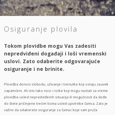
Osiguranje plovila
Tokom plovidbe mogu Vas zadesiti
nepredviđeni događaji i loši vremenski
uslovi. Zato odaberite odgovarajuće
osiguranje i ne brinite.
Plovidba donosi slobodu, uživanje i trenutke koji ostaju zauvek
zapamćeni. Ali isto tako nosi i rizike koji mogu nastati za vreme
plovidbe usled nepredviđenih situacija ili mogućnosti da dođe
do štete pričinjene trećim licima usled upotrebe čamca. Zato je
važno da odaberete osiguranje za čamac koje vam pruža