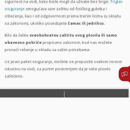
sigurnost na vodi, kako biste mogli da uživate bez brige.
Triglav
osiguranje
omogućava vam zaštitu od fizičkog gubitka i
oštećenja, kao i od odgovornosti prema trećim licima (u skladu
sa zakonom), ukoliko posedujete
čamac ili jedrilicu.
Bilo da želite
sveobuhvatnu zaštitu svog plovila ili samo
obavezno pokriće
propisano zakonom, kod nas možete
pronaći rešenje u skladu sa vašim potrebama.
Uz pravi paket osiguranja, možete se prepustiti svakom novom
iskustvu na vodi, sa punim poverenjem da je vaše plovilo
zaštićeno.
PRIJAVITE ŠTETU
PIŠITE NAM