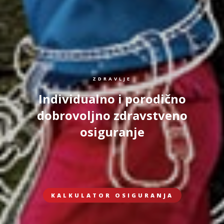
ZDRAVLJE
Individualno i porodično
dobrovoljno zdravstveno
osiguranje
KALKULATOR OSIGURANJA