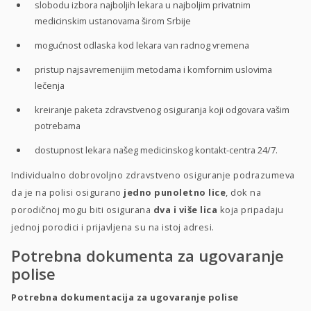
slobodu izbora najboljih lekara u najboljim privatnim
medicinskim ustanovama širom Srbije
mogućnost odlaska kod lekara van radnog vremena
pristup najsavremenijim metodama i komfornim uslovima
lečenja
kreiranje paketa zdravstvenog osiguranja koji odgovara vašim
potrebama
dostupnost lekara našeg medicinskog kontakt-centra 24/7.
Individualno dobrovoljno zdravstveno osiguranje podrazumeva
da je na polisi osigurano
jedno punoletno lice
, dok na
porodičnoj mogu biti osigurana
dva i više
lica
koja pripadaju
jednoj porodici i prijavljena su na istoj adresi.
Potrebna dokumenta za ugovaranje
polise
Potrebna dokumentacija za ugovaranje polise