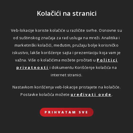
Kolačići na stranici
Veb-lokacije koriste kolačiće u različite svrhe. Osnovne su
od suštinskog značaja za rad usluga na mreži. Analitika i
marketinški kolačići, međutim, pružaju bolje korisničko
iskustvo, lakše korišćenje sajta i prezentaciju koja vam je
važna. Više o kolačićima možete pročitati u
Politici
privatnosti
i dokumentu Korišćenje kolačića na
internet stranici.
Nastavkom korišćenja veb-lokacije pristajete na kolačiće.
Postavke kolačića možete
uređivati ovde
.
PRIHVATAM SVE