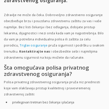
zdravstvenog osiguranja.
Zdravlje ne može da čeka. Dobrovoljno zdravstveno osiguranje
obezbeđuje brzu i pouzdanu zdravstvenu zaštitu za vas i vaše
najmilije. Bez listi čekanja i bez odlaganja, dobijate pristup
lekarima, dijagnostici i nezi onda kada vam je najpotrebnija. Bilo
da vam je potrebna individualna polisa ili zaštita za celu
porodicu,
Triglav osiguranje
pruža sigurnost i podršku u svakom
trenutku.
Kontaktirajte nas
i obezbedite sebi i najmilijima
zdravstvenu sigurnost na koju možete da računate.
Šta omogućava polisa privatnog
zdravstvenog osiguranja?
Polisa privatnog zdravstvenog osiguranja pruža niz prednosti
koje vam olakšavaju pristup kvalitetnoj i pravovremenoj
zdravstvenoj zaštiti:
privilegovan tretman bez čekanja i plaćanja