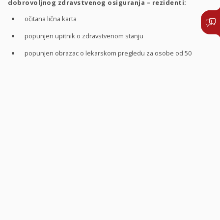
dobrovoljnog zdravstvenog osiguranja – rezidenti:
očitana lična karta
popunjen upitnik o zdravstvenom stanju
popunjen obrazac o lekarskom pregledu za osobe od 50
godina starosti i više
izvod iz matične knjige rođenih za maloletnu decu.
Potrebna dokumentacija za ugovaranje polise
dobrovoljnog zdravstvenog osiguranja – nerezidenti:
skenirana kopija pasoša
skenirana kopija belog kartona
popunjen upitnik o zdravstvenom stanju
popunjen obrazac o lekarskom pregledu za osobe od 50
godina starosti i više.
Pre svakog odlaska kod lekara, neophodno je da pozovete