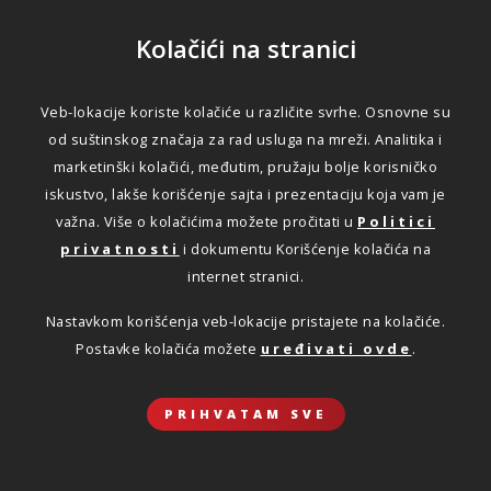
Kolačići na stranici
Veb-lokacije koriste kolačiće u različite svrhe. Osnovne su
od suštinskog značaja za rad usluga na mreži. Analitika i
marketinški kolačići, međutim, pružaju bolje korisničko
iskustvo, lakše korišćenje sajta i prezentaciju koja vam je
važna. Više o kolačićima možete pročitati u
Politici
privatnosti
i dokumentu Korišćenje kolačića na
internet stranici.
Nastavkom korišćenja veb-lokacije pristajete na kolačiće.
Postavke kolačića možete
uređivati ovde
.
PRIHVATAM SVE