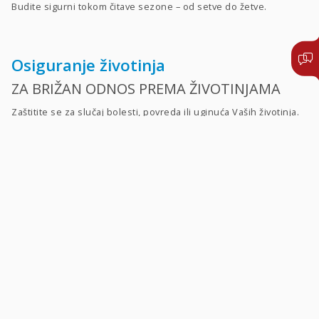
Budite sigurni tokom čitave sezone – od setve do žetve.
Osiguranje životinja
ZA BRIŽAN ODNOS PREMA ŽIVOTINJAMA
Zaštitite se za slučaj bolesti, povreda ili uginuća Vaših životinja.
PRIJAVITE ŠTETU
PIŠITE NAM