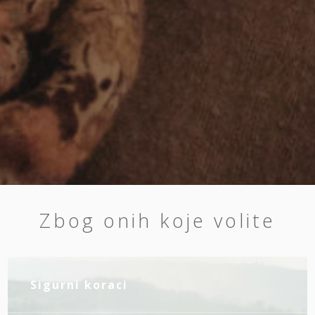
Zbog onih koje volite
Sigurni koraci
ZA RODITELJE KOJI MISLE UNAPRED
JOŠ