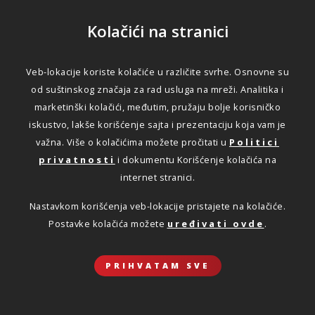
Kolačići na stranici
Veb-lokacije koriste kolačiće u različite svrhe. Osnovne su
od suštinskog značaja za rad usluga na mreži. Analitika i
marketinški kolačići, međutim, pružaju bolje korisničko
iskustvo, lakše korišćenje sajta i prezentaciju koja vam je
važna. Više o kolačićima možete pročitati u
Politici
privatnosti
i dokumentu Korišćenje kolačića na
internet stranici.
Nastavkom korišćenja veb-lokacije pristajete na kolačiće.
Postavke kolačića možete
uređivati ovde
.
PRIHVATAM SVE