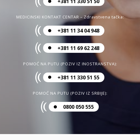
+381 11 330 51 50
MEDICINSKI KONTAKT CENTAR – Zdravstvena tačka:
+381 11 34 04 948
+381 11 69 62 248
POMOĆ NA PUTU (POZIV IZ INOSTRANSTVA):
+381 11 330 51 55
POMOĆ NA PUTU (POZIV IZ SRBIJE):
0800 050 555