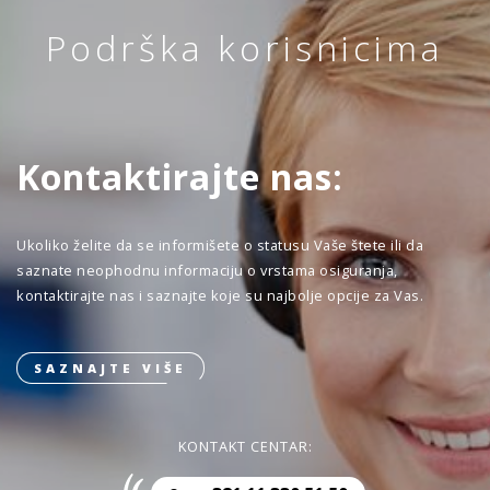
Podrška korisnicima
Kontaktirajte nas:
Ukoliko želite da se informišete o statusu Vaše štete ili da
saznate neophodnu informaciju o vrstama osiguranja,
kontaktirajte nas i saznajte koje su najbolje opcije za Vas.
SAZNAJTE VIŠE
KONTAKT CENTAR: