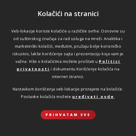
Kolačići na stranici
Veb-lokacije koriste kolačiće u različite svrhe. Osnovne su
od suštinskog značaja za rad usluga na mreži. Analitika i
marketinški kolačići, međutim, pružaju bolje korisničko
iskustvo, lakše korišćenje sajta i prezentaciju koja vam je
Za sve što vam je važno.
važna. Više o kolačićima možete pročitati u
Politici
privatnosti
i dokumentu Korišćenje kolačića na
internet stranici.
OSIGURANJE AUTOMOBILA
Nastavkom korišćenja veb-lokacije pristajete na kolačiće.
Saznajte više o svim osiguranjima
Postavke kolačića možete
uređivati ovde
.
vozila
DETALJNIJE
PRIHVATAM SVE
OSIGURAJTE SVOJ DOM