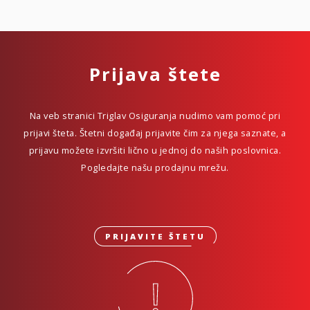
Prijava štete
Na veb stranici Triglav Osiguranja nudimo vam pomoć pri
prijavi šteta. Štetni događaj prijavite čim za njega saznate, a
prijavu možete izvršiti lično u jednoj do naših poslovnica.
Pogledajte našu prodajnu mrežu.
PRIJAVITE ŠTETU