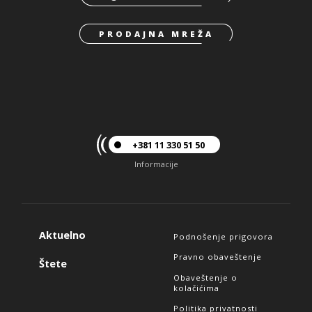
PRODAJNA MREŽA
+381 11 330 51 50
Informacije
Aktuelno
Podnošenje prigovora
Pravno obaveštenje
Štete
Obaveštenje o
kolačićima
Politika privatnosti