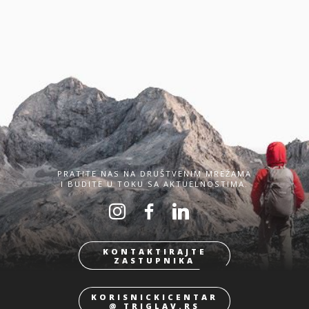
PRATITE NAS NA DRUŠTVENIM MREŽAMA
I BUDITE U TOKU SA AKTUELNOSTIMA.
KONTAKTIRAJTE
ZASTUPNIKA
KORISNICKICENTAR
@ TRIGLAV.RS