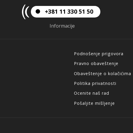
+381 11 330 51 50
Informacije
Podnošenje prigovora
Pravno obaveštenje
Obaveštenje o kolačićima
Politika privatnosti
Ocenite naš rad
Pošaljite mišljenje