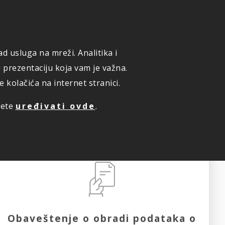
ONLINE PRIJAVA ŠTETE
KUPI ONLINE OSIGURANJE
d usluga na mreži. Analitika i
TE PREMIJU ONLINE
ZAKAZIVANJE PREGLEDA
i prezentaciju koja vam je važna.
kolačića na internet stranici.
žete
uređivati ovde
.
Obaveštenje o obradi podataka o