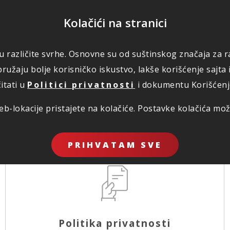
POMOĆ
Kolačići na stranici
 u različite svrhe. Osnovne su od suštinskog značaja za ra
RI
ŠTETE
KORISNO
O NAMA
PLATI
ružaju bolje korisničko iskustvo, lakše korišćenje sajta 
itati u
Politici privatnosti
i dokumentu Korišćenje 
b-lokacije pristajete na kolačiće. Postavke kolačića mo
PRIHVATAM SVE
Politika privatnosti