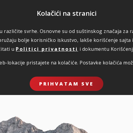
POMOĆ
Kolačići na stranici
 u različite svrhe. Osnovne su od suštinskog značaja za ra
RI
ŠTETE
KORISNO
O NAMA
PLATI
ružaju bolje korisničko iskustvo, lakše korišćenje sajta 
itati u
Politici privatnosti
i dokumentu Korišćenje 
b-lokacije pristajete na kolačiće. Postavke kolačića mo
čje spletnega mesta "triglav.rs/Glavni sadržaj/Kalkulatori/K
nastavitev v Prikazovalniku spletne vsebine in izberite vse
čje spletnega mesta "triglav.rs/Glavni sadržaj/Kalkulatori/K
PRIHVATAM SVE
nastavitev v Prikazovalniku spletne vsebine in izberite vse