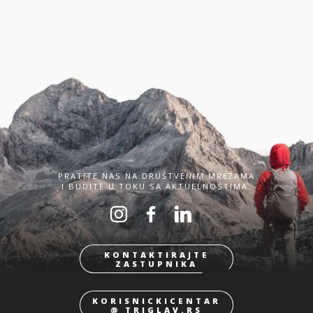
PRATITE NAS NA DRUŠTVENIM MREŽAMA
I BUDITE U TOKU SA AKTUELNOSTIMA.
KONTAKTIRAJTE
ZASTUPNIKA
KORISNICKICENTAR
@ TRIGLAV.RS