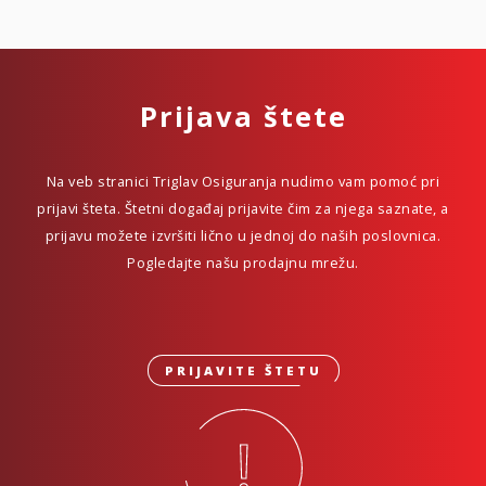
Prijava štete
Na veb stranici Triglav Osiguranja nudimo vam pomoć pri
prijavi šteta. Štetni događaj prijavite čim za njega saznate, a
prijavu možete izvršiti lično u jednoj do naših poslovnica.
Pogledajte našu prodajnu mrežu.
PRIJAVITE ŠTETU