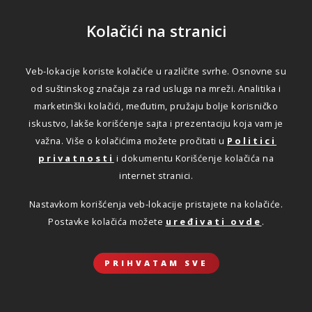
Kolačići na stranici
Veb-lokacije koriste kolačiće u različite svrhe. Osnovne su
od suštinskog značaja za rad usluga na mreži. Analitika i
marketinški kolačići, međutim, pružaju bolje korisničko
iskustvo, lakše korišćenje sajta i prezentaciju koja vam je
Za sve što vam je važno.
važna. Više o kolačićima možete pročitati u
Politici
privatnosti
i dokumentu Korišćenje kolačića na
internet stranici.
OSIGURANJE AUTOMOBILA
Nastavkom korišćenja veb-lokacije pristajete na kolačiće.
Saznajte više o svim osiguranjima
Postavke kolačića možete
uređivati ovde
.
vozila
DETALJNIJE
PRIHVATAM SVE
OSIGURAJTE SVOJ DOM