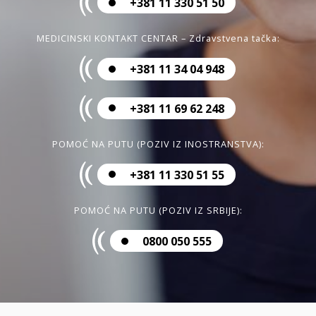
+381 11 330 51 50
MEDICINSKI KONTAKT CENTAR – Zdravstvena tačka:
+381 11 34 04 948
+381 11 69 62 248
POMOĆ NA PUTU (POZIV IZ INOSTRANSTVA):
+381 11 330 51 55
POMOĆ NA PUTU (POZIV IZ SRBIJE):
0800 050 555