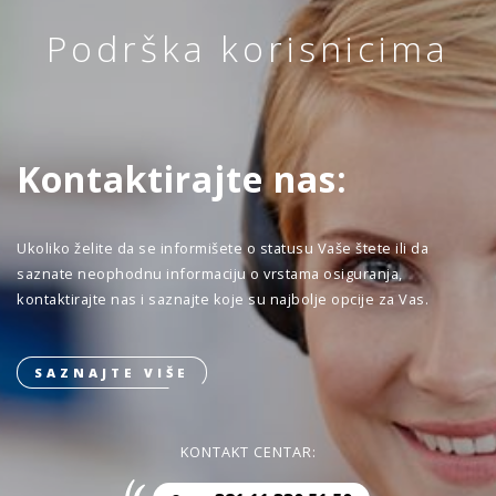
Podrška korisnicima
Kontaktirajte nas:
Ukoliko želite da se informišete o statusu Vaše štete ili da
saznate neophodnu informaciju o vrstama osiguranja,
kontaktirajte nas i saznajte koje su najbolje opcije za Vas.
SAZNAJTE VIŠE
KONTAKT CENTAR: