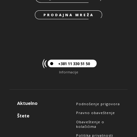
PRODAJNA MREŽA
+381 11 330 51 50
Informacije
Aktuelno
Podnošenje prigovora
Pravno obaveštenje
Štete
Obaveštenje o
kolačićima
Politika privatnosti